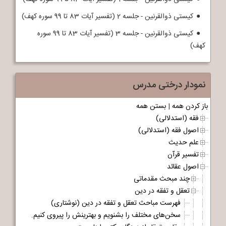
کیستی ذوالقرنین - جلسه 2 (تفسیر آیات 83 تا 99 سوره کهف)
کیستی ذوالقرنین - جلسه 3 (تفسیر آیات 83 تا 99 سوره
کهف)
نمودار درختی مدرس
باز کردن همه
|
بستن همه
فقه (استدلالی)
اصول فقه (استدلالی)
علم حدیث
تفسیر قرآن
اصول عقائد
چند مبحث مقدماتی
تعقل و تفقه در دین
فهرست مباحث تعقل و تفقه در دین (نوشتاری)
سخن‌های مختلف را بشنویم و بهترینش را پیروی کنیم.