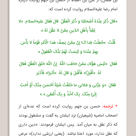
بن فضال) از علی بن اسباط از حسن بن جهم روایت درباره
امام رضا علیه‌السلام روایت کرده است که:
«قالَ ذُکِرَ عِنْدَهُ أَصْحابُنا وَ ذُکِرَ الْعَقْلُ. قالَ فَقالَ علیه‌السلام: «لا
یُعْبَأُ بِأَهْلِ الدّینِ مِمَّنْ لا عَقْلَ لَهُ.»
قُلْتُ: «جُعِلْتُ فِداکَ! إِنَّ مِمَّنْ یَصِفُ هَذا الْأَمْرَ قَوْماً لا بَأْسَ
بِهِمْ عِنْدَنا وَ لَیْسَتْ لَهُمْ تِلْکَ الْعُقولُ.»
فَقالَ: «لَیْسَ هَؤُلاءِ مِمَّنْ خاطَبَ اللَّهُ. إِنَّ اللَّهَ خَلَقَ الْعَقْلَ فَقالَ
لَهُ: «أَقْبِلْ!» فَأَقْبَلَ وَ قالَ لَهُ: «أَدْبِرْ!» فَأَدْبَرَ.
فَقالَ: «وَ عِزَّتی وَ جَلالی ما خَلَقْتُ شَیْئاً أَحْسَنَ مِنْکَ أَوْ أَحَبَّ
إِلَیَّ مِنْکَ. بِکَ آخُذُ وَ بِکَ أُعْطی.».»
* ترجمه:
حسن بن جهم روایت کرده است که عده‌ای از
اصحاب امامیه (شیعیان) نزد ایشان به گفت و مشغول بودند
که ذکر عقل به میان آمد. پس ایشان فرمودند: «دین داری
که عقل ندارد، مورد اعتنا نباشد. (یعنی ارزشی ندارد)» عرض