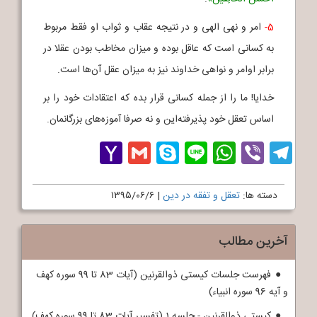
5-
امر و نهی الهی و در نتیجه عقاب و ثواب او فقط مربوط
به کسانی است که عاقل بوده و میزان مخاطب بودن عقلا در
برابر اوامر و نواهی خداوند نیز به میزان عقل آن‌ها است.
خدایا! ما را از جمله کسانی قرار بده که اعتقادات خود را بر
اساس تعقل خود پذیرفته‌این و نه صرفا آموزه‌های بزرگانمان.
Yahoo
Gmail
Skype
WhatsApp
Line
Telegram
Viber
Mail
دسته ها:
تعقل و تفقه در دین
|
۱۳۹۵/۰۶/۶
آخرین مطالب
فهرست جلسات کیستی ذوالقرنین (آیات 83 تا 99 سوره کهف
و آیه 96 سوره انبیاء)
کیستی ذوالقرنین - جلسه 1 (تفسیر آیات 83 تا 99 سوره کهف)