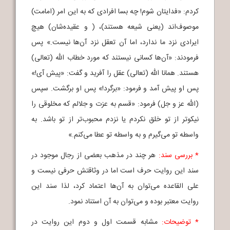
کردم: «فدایتان شوم! چه بسا افرادی که به این امر (امامت)
موصوف‌اند (یعنی شیعه‌ هستند)، ( و عقیده‌شان) هیچ
ایرادی نزد ما ندارد، اما آن تعقل نزد آن‌ها نیست.» پس
فرمودند: «آن‌ها کسانی نیستند که مورد خطاب الله (تعالی)
هستند. همانا الله (تعالی) عقل را آفرید و گفت: «پیش آی!»
پس او پیش آمد و فرمود: «برگرد!» پس او برگشت. سپس
(الله عز و جل) فرمود: «قسم به عزت و جلالم که مخلوقی را
نیکوتر از تو خلق نکردم یا نزدم محبوب‌تر از تو باشد. به
واسطه تو می‌گیرم و به واسطه تو عطا می‌کنم.»
* بررسی سند:
هر چند در مذهب بعضی از رجال موجود در
سند این روایت حرف است اما در وثاقتش حرفی نیست و
علی القاعده می‌توان به آن‌ها اعتماد کرد، لذا سند این
روایت معتبر بوده و می‌توان به آن استناد نمود.
* توضیحات:
مشابه قسمت اول و دوم این روایت در