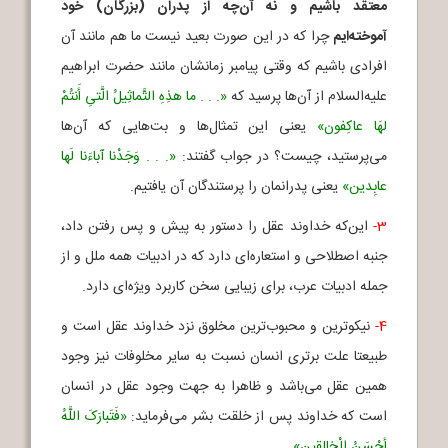
معتقد باشیم و نه آن‌چه از پدران (بزرگان) خود
آموخته‌ایم
چرا که در این صورت بعید نیست ما هم مانند آن
افرادی باشیم که وقتی پیامبر زمانشان مانند حضرت ابراهیم
علیه‌السلام از آن‌ها پرسید که
«. . . ما هذِهِ التَّماثِیلُ الَّتیِ أَنتُمْ
لهَا عاکِفون»
یعنی این تمثال‌ها و بت‌هایی که آن‌ها
می‌پرستید، چیست؟ در جواب گفتند:
«. . . وَجَدْنا آباءَنا لَها
عابِدین»
یعنی پدرانمان را پرستندگان آن یافتیم.
3-
این‌که خداوند عقل را دستور به پیش و پس رفتن داد،
جنبه اصطلاحی و استعاره‌ای دارد که در ادبیات همه ملل و از
جمله ادبیات عرب، برای زیبایی سخن کاربرد ویژه‌ای دارد.
4-
نیکوترین و محبوب‌ترین مخلوق نزد خداوند عقل است و
طبیعتا علت برتری انسان نسبت به سایر مخلوفات نیز وجود
همین عقل می‌باشد و ظاهرا به جهت وجود عقل در انسان
است که خداوند پس از خلقت بشر می‌فرماید:
«فَتَبارَکَ اللَّهُ
أحْسَنُ الْخالِقین»
.