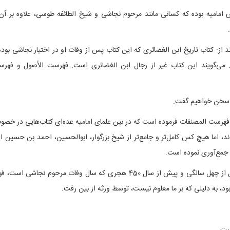
مامیه بوده که کسانی مانند مرحوم نجاشی و شیخ الطائفه طوسی، علاوه بر آن‌
ند از: کتاب تاریخ ابن الغضائری که این کتاب پس از وفات او در اختیار نجاشی بوده
 می‌گویند این کتاب غیر از رجال ابن الغضائری است. فهرست الأصول و فهر
ن سخن خواهیم گفت.
فهرست المصنفات فرموده است که در بین علمای امامیه عده‌ای کتاب‌هایی در خص
ند، اما هیچ کس کامل‌تر و جامع‌تر از شیخ بزرگوار، ابوالحسین، احمد بن حسین ا
ه جمع‌آوری نموده است.
شد، احمد بن حسین الغضائری قبل از چهل سالگی و پیش از سال 450 هجری که سال وفات مرحوم نجاشی است
ود، به دلیلی که بر ما معلوم نیست، توسط ورثه از بین رفت.
ست.