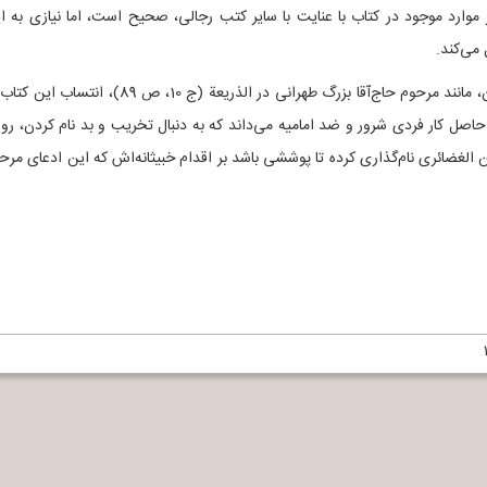
موارد موجود در کتاب با عنایت با سایر کتب رجالی، صحیح است، اما نیازی به ا
می‌کند.
در پایان تذکر این نکته نیز لازم است که بعضی از بزرگان، مانند مرحوم حاج‌آقا بزرگ طهرانی در الذریعة (ج 10، ص 89)، انت
اصل کار فردی شرور و ضد امامیه می‌داند که به دنبال تخریب و بد نام کردن، رو
 الغضائری نام‌گذاری کرده تا پوششی باشد بر اقدام خبیثانه‌اش که این ادعای مرح
Ya