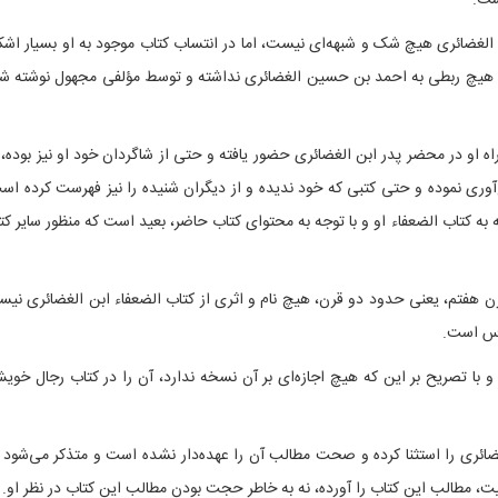
لغضائری هیچ شک و شبهه‌ای نیست، اما در انتساب کتاب موجود به او بسیار اشک
ا، هیچ ربطی به احمد بن حسین الغضائری نداشته و توسط مؤلفی مجهول نوشته ش
 او در محضر پدر ابن الغضائری حضور یافته و حتی از شاگردان خود او نیز بوده، 
ی نموده و حتی کتبی که خود ندیده و از دیگران شنیده را نیز فهرست کرده اس
ه به کتاب الضعفاء او و با توجه به محتوای کتاب حاضر، بعید است که منظور سایر ک
رن هفتم، یعنی حدود دو قرن، هیچ نام و اثری از کتاب الضعفاء ابن الغضائری نی
وس است.
 و با تصریح بر این که هیچ اجازه‌ای بر آن نسخه ندارد، آن را در کتاب رجال خوی
ئری را استثنا کرده و صحت مطالب آن را عهده‌دار نشده است و متذکر می‌شود 
، مطالب این کتاب را آورده، نه به خاطر حجت بودن مطالب این کتاب در نظر او.