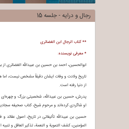
رجال و درایه - جلسه 15
** کتاب الرجال ابن الغضائری
* معرفی نویسنده:
ابوالحسین، احمد بن حسین بن عبیدالله الغضائری از 
از دنیا رفته است.
پدرش، حسین بن عبیدالله، شخصیتی بزرگ و چهره‌ای سر
او شاگردی کرده‌اند و مرحوم شیخ، کتاب صحیفه سجادیه 
المؤمنین، کشف التمویة و النعمة، تذکیر العاقل و تنبیه 