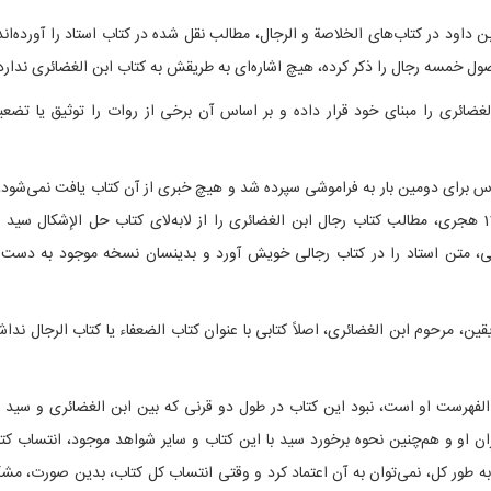
اود در کتاب‌های الخلاصة و الرجال، مطالب نقل شده در کتاب استاد را آورده‌اند
ل خمسه رجال را ذکر کرده، هیچ اشاره‌ای به طریقش به کتاب ابن الغضائری ندارد
لغضائری را مبنای خود قرار داده و بر اساس آن برخی از روات را توثیق یا تضع
س برای دومین بار به فراموشی سپرده شد و هیچ خبری از آن کتاب یافت نمی‌شود، 
عبدالله التستری، در قرن 11 هجری، مطالب کتاب رجال ابن الغضائری را از لابه‌لای کتاب حل الإشکال سید
بایی، متن استاد را در کتاب رجالی خویش آورد و بدینسان نسخه موجود به دست 
یقین، مرحوم ابن الغضائری، اصلاً کتابی با عنوان کتاب الضعفاء یا کتاب الرجال نداش
 الفهرست او است، نبود این کتاب در طول دو قرنی که بین ابن الغضائری و سید 
ان او و هم‌چنین نحوه برخورد سید با این کتاب و سایر شواهد موجود، انتساب کت
ه طور کل، نمی‌توان به آن اعتماد کرد و وقتی انتساب کل کتاب، بدین صورت، مش