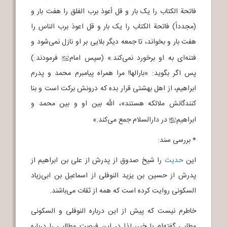
فاتحة الکتاب را یک بار و قل أعوذ برب الفلق را هفت بار و
(مجدداً) فاتحة الکتاب را یک بار و قل اعوذ برب الناس را
هفت بار و بخواند، تا جمعه دیگر بلایی بر او نازل نمی‌شود و
فتنه‌ای به او برخورد نمی‌کند.» (سپس امام
فرمودند:)
j
پس اگر بگوید: «بارالها! مرا همراه پیامبرم محمد و پدرم
ابراهیم، از اهل بهشتی قرار بده که درونش برکت است و بنا
کنندگانش ملائکه هستند»، الله بین او و بین محمد و
ابراهیم
در دارالسلام جمع می‌کند.»
c
* بررسی سند:
این
حدیث
را شیخ صدوق از پدرش از علی بن ابراهیم از
پدرش از حسین بن یزید النوفلی از اسماعیل بن ابی‌زیاد
السکونی روایت کرده است که همه از ثقات می‌باشند.
خاطرم نیست که پیش از این درباره النوفلی و السکونی
مطلبی گفته‌ام یا خیر، لذا در این فرصت مطالبی را درباره