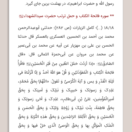
رسول الله و حضرت ابراهیمc، در بهشت برین جای گیرد.
** سوره فاتحة الکتاب و حمل ترتب حضرت سیدالشهداء
j
18/18 (…)- کامل الزیارات (ص 282): حدثنی أبوعبدالرحمن
محمد بن أحمد بن الحسین العسکری بالعسکر قال حدثنا
الحسن بن علی بن مهزیار عن أبیه عن محمد بن أبی‌عمیر
عن محمد بن مروان عن أبی‌حمزة الثمالی قال: «قال
الصّادِقُ
: «إذا أرَدْتَ حَمْلَ الطّینِ مِنْ قَبْرِ الْحُسَیْنِ
فاقْرَأْ
j
j
فاتِحَةَ الْکِتابِ وَ الْمُعَوِّذَتَیْنِ وَ قُلْ هوَ اللهُ أحَدٌ وَ إنّا أنْزَلْناهُ فی
لَیْلَةِ الْقَدْرِ وَ یس وَ آیَةَ الْکُرْسیِّ وَ تَقولُ: «اللّهُمَّ! بِحَقِّ مُحَمَّدٍ،
عَبْدِکَ وَ رَسولِکَ وَ حَبیبِکَ وَ نَبیِّکَ وَ أمینِکَ وَ بِحَقِّ
أمیرِالْمُؤْمِنینَ، عَلیِّ بْنِ أبی‌طالِبٍ، عَبْدِکَ وَ أخی رَسولِکَ وَ
بِحَقِّ فاطِمَةَ، بِنْتِ نَبیِّکَ وَ زَوْجَةِ وَلیِّکَ وَ بِحَقِّ الْحَسَنِ وَ
الْحُسَیْنِ وَ بِحَقِّ الْأئِمَّةِ الرّاشِدینَ وَ بِحَقِّ هَذِهِ التُّرْبَةِ وَ بِحَقِّ
الْمَلَکِ الْموَکَّلِ بِها وَ بِحَقِّ الْوَصیِّ الَّذی حَلَّ فیها وَ بِحَقِّ