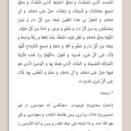
الْجَسَدِ الَّذی تَضَمَّنَتْ وَ بِحَقِّ السِّبْطِ الَّذی ضُمِّنَتْ وَ بِحَقِّ
جَمیعِ مَلائِکَتِکَ وَ أنْبیائِکَ وَ رُسُلِکَ، صَلِّ عَلَی مُحَمَّدٍ وَ آلِ
مُحَمَّدٍ وَ اجْعَلْ لی هَذا الطّینَ شِفاءً مِنْ کُلِّ داءٍ وَ لِمَنْ
یَسْتَشْفی بِهِ مِنْ کُلِّ داءٍ وَ سُقْمٍ وَ مَرَضٍ وَ أماناً مِنْ کُلِّ خَوْفٍ.
اللّهُمَّ! بِحَقِّ مُحَمَّدٍ وَ أهْلِ بَیْتِهِ، اجْعَلْهُ عِلْماً نافِعاً وَ رِزْقاً واسِعاً وَ
شِفاءً مِنْ کُلِّ داءٍ وَ سُقْمٍ وَ آفَةٍ وَ عاهَةٍ وَ جَمیعِ الْأوْجاعِ کُلِّها،
إنَّکَ عَلی کُلِّ شَیْءٍ قَدیرٌ» وَ تَقولُ: «اللّهُمَّ! رَبَّ هَذِهِ التُّرْبَةِ
الْمُبارَکَةِ الْمَیْمونَةِ وَ الْمَلَکِ الَّذی هَبَطَ بِها وَ الْوَصیِّ الَّذی هوَ
فیها! صَلِّ عَلَی مُحَمَّدٍ وَ آلِ مُحَمَّدٍ وَ سَلِّمْ وَ انْفَعْنی بِها، إنَّکَ
عَلی کُلِّ شَیْءٍ قَدیرٌ.»»
* ترجمه:
(امام) صادق
فرمودند: «هنگامی که خواستی از قبر
j
حسین
خاک برداری، پس فاتحة الکتاب و معوذتین و قل
j
هو الله احد و انا انزلناه فی لیلة القدر و یس و آیة الکرسی را