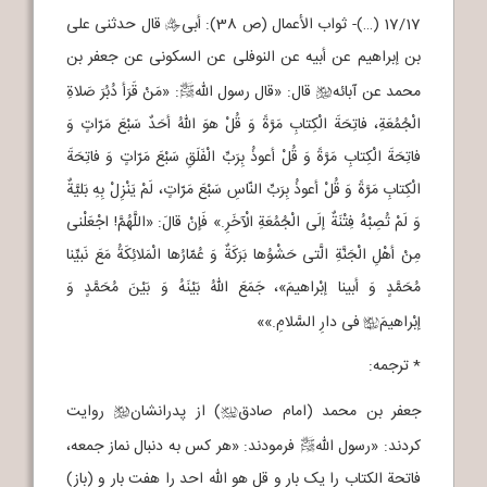
17/17 (…)- ثواب الأعمال (ص 38): أبی
قال حدثنی علی
e
بن إبراهیم عن أبیه عن النوفلی عن السکونی عن جعفر بن
محمد عن آبائه
قال: «قال رسول الله
: «مَنْ قَرَأ دُبُرَ صَلاةِ
p
b
الْجُمُعَةِ، فاتِحَةَ الْکِتابِ مَرَّةً وَ قُلْ هوَ اللهُ أحَدٌ سَبْعَ مَرّاتٍ وَ
فاتِحَةَ الْکِتابِ مَرَّةً وَ قُلْ أعوذُ بِرَبِّ الْفَلَقِ سَبْعَ مَرّاتٍ وَ فاتِحَةَ
الْکِتابِ مَرَّةً وَ قُلْ أعوذُ بِرَبِّ النّاسِ سَبْعَ مَرّاتٍ، لَمْ یَنْزِلْ بِهِ بَلیَّةٌ
وَ لَمْ تُصِبْهُ فِتْنَةٌ إلَی الْجُمُعَةِ الْآخَرِ.» فَإنْ قالَ: «اللَّهُمَّ! اجْعَلْنی
مِنْ أهْلِ الْجَنَّةِ الَّتی حَشْوُها بَرَکَةٌ وَ عُمّارُها الْمَلائِکَةُ مَعَ نَبیِّنا
مُحَمَّدٍ وَ أبینا إبْراهیمَ»، جَمَعَ اللهُ بَیْنَهُ وَ بَیْنَ مُحَمَّدٍ وَ
إبْراهیمَ
فی دارِ السَّلامِ.»»
c
* ترجمه:
جعفر بن محمد (امام صادق
) از پدرانشان
روایت
b
j
کردند: «رسول الله
فرمودند: «هر کس به دنبال نماز جمعه،
p
فاتحة الکتاب را یک بار و قل هو الله احد را هفت بار و (باز)