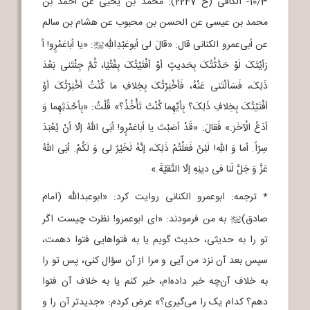
10/3- الکافی (ح 2247): محمد بن یحیی عن أحمد بن
محمد بن عیسی عن الحسن بن محبوب عن هشام بن سالم
عن أبی‌عمرو الکنانی قال: «قالَ لی أبوعَبْدِاللهِ
: «یا أباعَمْرٍو! أ
j
رَأیْتَکَ لَوْ حَدَّثْتُکَ بِحَدیثٍ أوْ أفْتَیْتُکَ بِفُتْیًا، ثُمَّ جِئْتَنی بَعْدَ
ذَلِکَ، فَسَألْتَنی عَنْهُ، فَأخْبَرْتُکَ بِخِلافِ ما کُنْتُ أخْبَرْتُکَ أوْ
أفْتَیْتُکَ بِخِلافِ ذَلِکَ؟ بِأیِّهِما کُنْتَ تَأْخُذُ؟» قُلْتُ: «بِأحْدَثِهِما وَ
أدَعُ الْآخَرَ.» فَقالَ: «قَدْ أصَبْتَ یا أباعَمْرٍو! أبَی اللهُ إلّا أنْ یُعْبَدَ
سِرّاً. أما وَ اللهِ! لَئِنْ فَعَلْتُمْ ذَلِکَ، إنَّهُ لَخَیْرٌ لی وَ لَکُمْ. أبَی اللهُ
عَزَّ وَ جَلَّ لَنا فی دینِهِ إلّا التَّقیَّةَ.»
* ترجمه: ابوعمرو الکنانی روایت کرد: «ابوعبدالله (امام
صادق)
به من فرمودند: «ای ابوعمرو! نظرت چیست اگر
j
تو را به حدیثی، حدیث گویم یا به فتواهایی فتوا دهمت،
سپس بعد آن نزد من آیی و مرا از آن سؤال کنی، پس تو را
به خلاف آن‌چه خبر داده‌ام، خبر کنم یا به خلاف آن فتوا
دهم؟ کدام یک را می‌گیری؟» عرض کردم: «جدیدتر آن را و