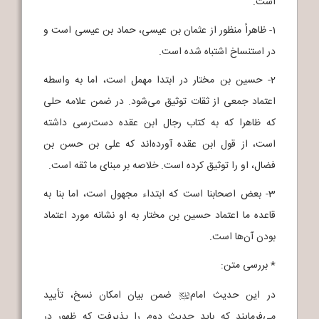
است.
1- ظاهراً منظور از عثمان بن عیسی، حماد بن عیسی است و
در استنساخ اشتباه شده است.
2- حسین بن مختار در ابتدا مهمل است، اما به واسطه
اعتماد جمعی از ثقات توثیق می‌شود. در ضمن علامه حلی
که ظاهرا که به کتاب رجال ابن عقده دست‌رسی داشته
است، از قول ابن عقده آورده‌اند که علی بن حسن بن
فضال، او را توثیق کرده است. خلاصه بر مبنای ما ثقه است.
3- بعض اصحابنا است که ابتداء مجهول است، اما بنا به
قاعده ما اعتماد حسین بن مختار به او نشانه مورد اعتماد
بودن آن‌ها است.
* بررسی متن:
در این حدیث امام
ضمن بیان امکان نسخ، تأیید
j
می‌فرمایند که باید حدیث دوم را پذیرفت که ظهور در