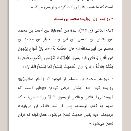
است که ما همین‌ها را روایت کرده و بررسی می‌کنیم.
* روایت اول: روایت محمد بن مسلم
8/1- الکافی (ح 194): عدة من أصحابنا عن أحمد بن محمد
عن عثمان بن عیسی عن أبی‌ایوب الخراز عن محمد بن
مسلم عن أبی‌عبدالله
قالَ: «قُلْتُ لَهُ: «ما بالُ أقْوامٍ یَرْوونَ
j
عَنْ فُلانٍ وَ فُلانٍ عَنْ رَسولِ اللهِ
، لا یُتَّهَمونَ بِالْکَذِبِ، فَیَجی‌ءُ
p
مِنْکُمْ خِلافُهُ.» قالَ: «إنَّ الْحَدیثَ یُنْسَخُ کَما یُنْسَخُ الْقُرْآنُ»».
* ترجمه: محمد بن مسلم از ابوعبدالله (امام صادق)
j
روایت کرد: «به ایشان عرض کردم: «چطور است که
گروه‌هایی از فلانی و فلانی از رسول الله
روایت می‌کنند که
p
متهم به کذب نیستند، پس از شما خلاف آن می‌آید.»
فرمودند: «به یقین حدیث نسخ می‌شود، همان‌گونه که قرآن
نسخ می‌شود.»