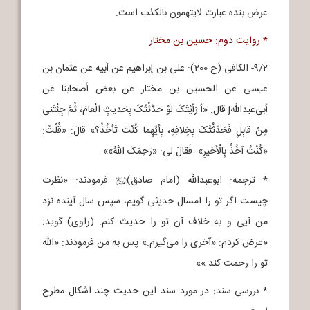
عرض بنده عبارت لایتهمون بالکذب است.
* روایت دوم: حسین بن مختار
9/2- الکافی (ح 200): علی بن إبراهیم عن أبیه عن عثمان بن
عیسی عن الحسین بن مختار عن بعض أصحابنا عن
أبی‌عبداللهj قال: «أ رَأیْتَکَ لَوْ حَدَّثْتُکَ بِحَدیثٍ الْعامَ، ثُمَّ جِئْتَنی
مِنْ قابِلٍ فَحَدَّثْتُکَ بِخِلافِهِ، بِأیِّهِما کُنْتَ تَأخُذُ؟» قالَ: «قُلْتُ:
«کُنْتُ آخُذُ بِالْأخیرِ». فَقالَ لی: «رَحِمَکَ اللهُ»».
* ترجمه: ابوعبدالله (امام صادق)
فرمودند: «نظرت
j
چیست اگر تو را امسال حدیثی گویم، سپس سال آینده نزد
من آیی و به خلاف آن تو را حدیث کنم. (راوی) گوید:
«عرض کردم: «آخری را می‌گیرم.» پس به من فرمودند: «الله
تو را رحمت کند.»»
* بررسی سند: در مورد سند این حدیث چند اشکال مطرح