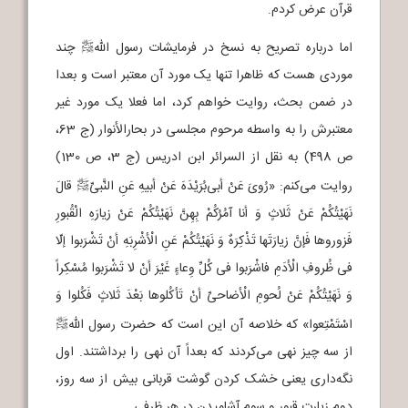
قرآن عرض کردم.
اما درباره تصریح به نسخ در فرمایشات رسول الله
چند
p
موردی هست که ظاهرا تنها یک مورد آن معتبر است و بعدا
در ضمن بحث، روایت خواهم کرد، اما فعلا یک مورد غیر
معتبرش را به واسطه مرحوم مجلسی در بحارالأنوار (ج 63،
ص 498) به نقل از السرائر ابن ادریس (ج 3، ص 130)
روایت می‌کنم: «رُویَ عَنْ أبی‌بُرَیْدَهَ عَنْ أبیهِ عَنِ النَّبیِّ
قالَ
p
نَهَیْتُکُمْ عَنْ ثَلاثٍ وَ أنا آمُرُکُمْ بِهِنَّ نَهَیْتُکُمْ عَنْ زیارَهِ الْقُبورِ
فَزوروها فَإنَّ زیارَتَها تَذْکِرَهٌ وَ نَهَیْتُکُمْ عَنِ الْأشْرِبَهِ أنْ تَشْرَبوا إلّا
فی ظُروفِ الْأدَمِ فاشْرَبوا فی کُلِّ وِعاءٍ غَیْرَ أنْ لا تَشْرَبوا مُسْکِراً
وَ نَهَیْتُکُمْ عَنْ لُحومِ الْأضاحیِّ أنْ تَأکُلوها بَعْدَ ثَلاثٍ فَکُلوا وَ
اسْتَمْتِعوا» که خلاصه آن این است که حضرت رسول الله
p
از سه چیز نهی می‌کردند که بعداً آن نهی را برداشتند. اول
نگه‌داری یعنی خشک کردن گوشت قربانی بیش از سه روز،
دوم زیارت قبور و سوم آشامیدن در هر ظرفی.