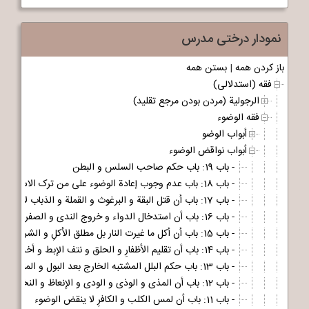
نمودار درختی مدرس
باز کردن همه
|
بستن همه
فقه (استدلالی)
الرجولیة (مردن بودن مرجع تقلید)
فقه الوضوء
أبواب الوضو
أبواب نواقض الوضوء
- باب 19: باب حکم صاحب السلس و البطن
- باب 18: باب عدم وجوب إعادة الوضوء علی من ترک الاستنجاء و توضأ و صلی و وجوب إعادة الصلاة حینئذ
- باب 17: باب أن قتل البقة و البرغوث و القملة و الذباب لا ینقض الوضوء و کذا الکذب علی الله و علی رسوله و علی الأئمة ع
- باب 16: باب أن استدخال الدواء و خروج الندی و الصفرة من المقعدة و الناصورِ لا ینقض الوضوء
- باب 15: باب أن أکل ما غیرت النار بل مطلق الأکلِ و الشرب و استدخال أی شیء کان لا ینقض الوضوء
- باب 14: باب أن تقلیم الأظفارِ و الحلق و نتف الإبط و أخذ الشعر لا ینقض الوضوء و لکن یستحب مسح الموضعِ بالماء إذا کان بِالحدید
- باب 13: باب حکم البلل المشتبه الخارج بعد البول و المنی
- باب 12: باب أن المذی و الوذی و الودی و الإنعاظ و النخامة و البصاق و المخاط لا ینقض شیء منها الوضوء لکن یستحب الوضوء من المذی عن شهوة
- باب 11: باب أن لمس الکلب و الکافرِ لا ینقض الوضوء