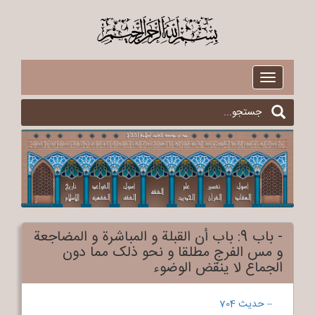
$
Toggle
navigation
- باب 9: باب أن القبلة و المباشرة و المضاجعة
و مس الفرجِ مطلقا و نحو ذلک مما دون
الجماع لا ینقض الوضوء
– حدیث 704