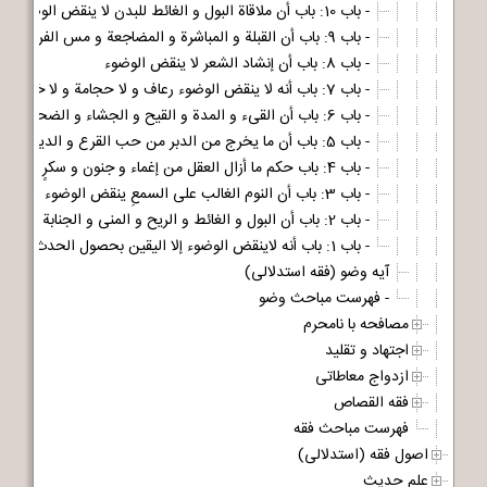
- باب 10: باب أن ملاقاة البول و الغائط للبدن لا ینقض الوضوء
- باب 9: باب أن القبلة و المباشرة و المضاجعة و مس الفرجِ مطلقا و نحو ذلک مما دون الجماع لا ینقض الوضوء
- باب 8: باب أن إنشاد الشعر لا ینقض الوضوء
- باب 7: باب أنه لا ینقض الوضوء رعاف و لا حجامة و لا خروج دم غیر الحیض و الاستحاضة و النفاس، مخزن تبصرة المؤمنین فی تفسیر القرآن المبین
- باب 6: باب أن القیء و المدة و القیح و الجشاء و الضحک و القهقهة و القرقرة فی البطن لا ینقض شیء منها الوضوء
- باب 5: باب أن ما یخرج من الدبر من حب القرع و الدیدان لا ینقض الوضوء إلا أن یکون متلطخا بالعذرة
- باب 4: باب حکم ما أزال العقل من إغماء و جنون و سکرٍ و غیرِها
- باب 3: باب أن النوم الغالب علی السمعِ ینقض الوضوء علی أی حال کان و أنه لا ینقض الوضوء شیء من الأشیاء غیر الأحداث المنصوصة
- باب 2: باب أن البول و الغائط و الریح و المنی و الجنابة تنقض الوضوء
- باب 1: باب أنه لاینقض الوضوء إلا الیقین بحصول الحدث دون الظن و الشک
آیه وضو (فقه استدلالی)
- فهرست مباحث وضو
مصافحه با نامحرم
اجتهاد و تقلید
ازدواج معاطاتی
فقه القصاص
فهرست مباحث فقه
اصول فقه (استدلالی)
علم حدیث