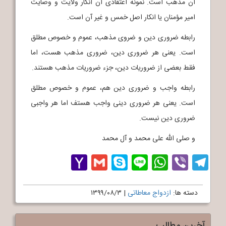
آن مذهب است. نمونه اعتقادی آن انکار ولایت و وصایت
امیر مؤمنان یا انکار اصل خمس و غیر آن است.
رابطه ضروری دین و ضروی مذهب، عموم و خصوص مطلق
است. یعنی هر ضروری دین، ضروری مذهب هست، اما
فقط بعضی از ضروریات دین، جزء ضروریات مذهب هستند.
رابطه واجب و ضروری دین هم، عموم و خصوص مطلق
است. یعنی هر ضروری دینی واجب هستف اما هر واجبی
ضروری دین نیست.
و صلی الله علی محمد و آل محمد
Yahoo
Gmail
Skype
WhatsApp
Line
Telegram
Viber
Mail
دسته ها:
ازدواج معاطاتی
|
۱۳۹۹/۰۸/۳