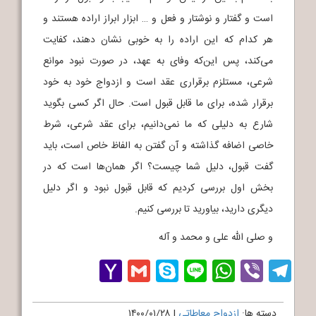
است و گفتار و نوشتار و فعل و … ابزار ابراز اراده هستند و
هر کدام که این اراده را به خوبی نشان دهند، کفایت
می‌کند، پس این‌که وفای به عهد، در صورت نبود موانع
شرعی، مستلزم برقراری عقد است و ازدواج خود به خود
برقرار شده، برای ما قابل قبول است. حال اگر کسی بگوید
شارع به دلیلی که ما نمی‌دانیم، برای عقد شرعی، شرط
خاصی اضافه گذاشته و آن گفتن به الفاظ خاص است، باید
گفت قبول، دلیل شما چیست؟ اگر همان‌ها است که در
بخش اول بررسی کردیم که قابل قبول نبود و اگر دلیل
دیگری دارید، بیاورید تا بررسی کنیم.
و صلی الله علی و محمد و آله
Yahoo
Gmail
Skype
WhatsApp
Line
Telegram
Viber
Mail
دسته ها:
ازدواج معاطاتی
|
۱۴۰۰/۰۱/۲۸