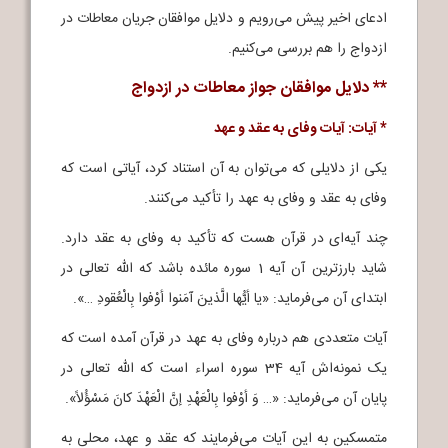
ادعای اخیر پیش می‌رویم و دلایل موافقان جریان معاطات در
ازدواج را هم بررسی می‌کنیم.
** دلایل موافقان جواز معاطات در ازدواج
* آیات: آیات وفای به عقد و عهد
یکی از دلایلی که می‌توان به آن استناد کرد، آیاتی است که
وفای به عقد و وفای به عهد را تأکید می‌کنند.
چند آیه‌ای در قرآن هست که تأکید به وفای به عقد دارد.
شاید بارزترین آن آیه 1 سوره مائده باشد که الله تعالی در
ابتدای آن می‌فرماید: «یا أیُّها الَّذینَ آمَنوا أوْفوا بِالْعُقودِ …».
آیات متعددی هم درباره وفای به عهد در قرآن آمده است که
یک نمونه‌اش آیه 34 سوره اسراء است که الله تعالی در
پایان آن می‌فرماید: «… وَ أوْفوا بِالْعَهْدِ إنَّ الْعَهْدَ کانَ مَسْؤُلاً».
متمسکین به این آیات می‌فرمایند که عقد و عهد، محلی به