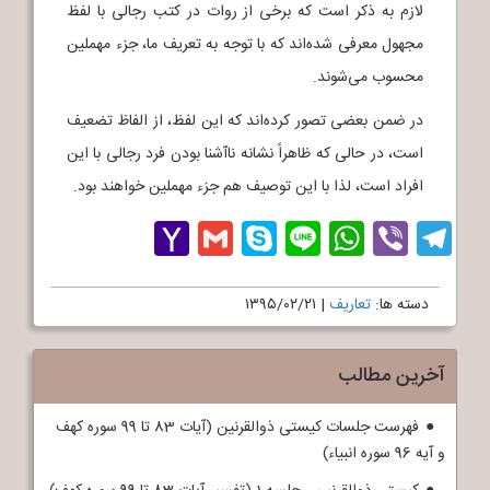
لازم به ذکر است که برخی از روات در کتب رجالی با لفظ
مجهول معرفی شده‌اند که با توجه به تعریف ما، جزء مهملین
محسوب می‌شوند.
در ضمن بعضی تصور کرده‌اند که این لفظ، از الفاظ تضعیف
است، در حالی که ظاهراً نشانه ناآشنا بودن فرد رجالی با این
افراد است، لذا با این توصیف هم جزء مهملین خواهند بود.
Yahoo
Gmail
Skype
WhatsApp
Line
Telegram
Viber
Mail
دسته ها:
تعاریف
|
۱۳۹۵/۰۲/۲۱
آخرین مطالب
فهرست جلسات کیستی ذوالقرنین (آیات 83 تا 99 سوره کهف
و آیه 96 سوره انبیاء)