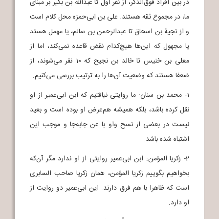
در بین افراد فوق‌الذکر، از نفر اول تا عبدالله بن بکیر بر مبنای
ما، در مجموع ثقه هستند. علی بن ابی‌حمزه محل کلام است
و از نجیة بن اسحاق تا عبدالرحمن بن سالم، یا مهمل هستد
یا مجهول که این‌ها هیچ‌کدام نقض قاعده نمی‌کند، اما از
معلی بن خنیس تا خالد بن نجیح که 10 نفر می‌شوند، از
ضعفا هستند که وضعیت آن‌ها را به ترتیب بررسی می‌کنیم.
1- محمد بن سنان: ما روایتی نیافتیم که ابن ابی‌عمیر از او
نقل کرده باشد، بلکه همیشه هم‌عرض او بوده است و بعید
نیست در بعضی از نسخ واو با عن جابه‌جا و موجب این
اشتباه شده باشد.
2- زکریا المؤمن: ابن ابی‌عمیر روایتی از او ندارد مگر آن‌که
بخواهیم بگوییم زکریا المؤمن، همان زکریا صاحب السابری
است که ظاهرا با هم فرق دارند. این ابی‌عمیر دو روایت از
او دارد.