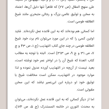
علی منهج المقال (ص 27) که ظاهراً تنها دلیل آن‌ها، اعتماد
به سخن و توثیق عالمی بزرگ و رجالی متبحری مانند شیخ
الطائفه طوسی است.
اما کسانی هم بوده‌اند که به این قاعده عمل نکرده‌اند. شاید
اولین کسی را که در این مورد می‌توان نام برد، خود شیخ
الطائفه طوسی در چند جای کتاب التهذیب (ج 1، ص 43 و ج
7، ص 31 و ج 9، ص 313) است. البته با توجه به مطالب
کتاب العدة که شیخ آن را در اواخر عمر خود نوشته است،
بعید نیست از آن‌چه در التهذیب آورده عدول نموده و لذا
موارد موجود در التهذیب، ممکن است مخالفت شیخ با
توثیق خود او درباره ابن ابی‌عمیر نباشد که این سخن
مقبولی است.
اما از دیگر کسانی که به این قاعده عمل نکرده‌اند، می‌توان
به محدث النوری در خاتمه المستدرک (ج 5، ص 124)،