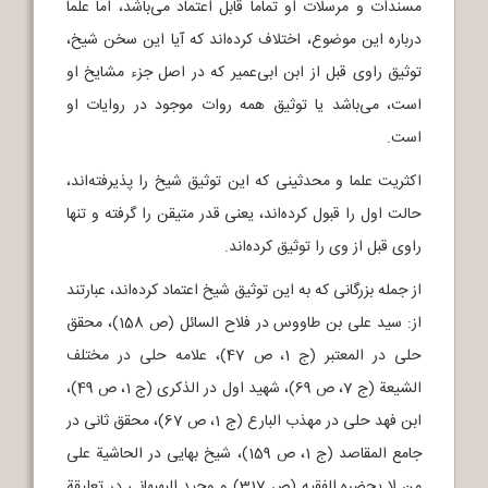
مسندات و مرسلات او تماماً قابل اعتماد می‌باشد، اما علما
درباره این موضوع، اختلاف کرده‌اند که آیا این سخن شیخ،
توثیق راوی قبل از ابن ابی‌عمیر که در اصل جزء مشایخ او
است، می‌باشد یا توثیق همه روات موجود در روایات او
است.
اکثریت علما و محدثینی که این توثیق شیخ را پذیرفته‌اند،
حالت اول را قبول کرده‌اند، یعنی قدر متیقن را گرفته و تنها
راوی قبل از وی را توثیق کرده‌اند.
از جمله بزرگانی که به این توثیق شیخ اعتماد کرده‌اند، عبارتند
از: سید علی بن طاووس در فلاح السائل (ص 158)، محقق
حلی در المعتبر (ج 1، ص 47)، علامه حلی در مختلف
الشیعة (ج 7، ص 69)، شهید اول در الذکری (ج 1، ص 49)،
ابن فهد حلی در مهذب البارع (ج 1، ص 67)، محقق ثانی در
جامع المقاصد (ج 1، ص 159)، شیخ بهایی در الحاشیة علی
من لا یحضره الفقیه (ص 317) و وحید البهبهانی در تعلیقة