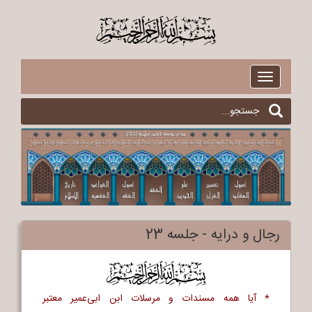
$
Toggle
navigation
رجال و درایه - جلسه 23
$
* آیا همه مسندات و مرسلات ابن ابی‌عمیر معتبر