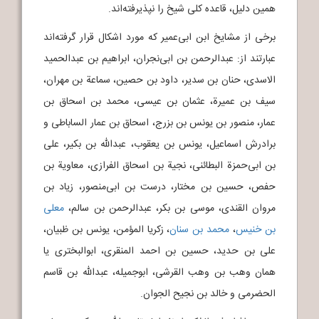
همین دلیل، قاعده کلی شیخ را نپذیرفته‌اند.
برخی از مشایخ ابن ابی‌عمیر که مورد اشکال قرار گرفته‌اند
عبارتند از: عبدالرحمن بن ابی‌نجران، ابراهیم بن عبدالحمید
الاسدی، حنان بن سدیر، داود بن حصین، سماعة بن مهران،
سیف بن عمیرة، عثمان بن عیسی، محمد بن اسحاق بن
عمار، منصور بن یونس بن بزرج، اسحاق بن عمار الساباطی و
برادرش اسماعیل، یونس بن یعقوب، عبدالله بن بکیر، علی
بن ابی‌حمزة البطائنی، نجیة بن اسحاق الفرازی، معاویة بن
حفص، حسین بن مختار، درست بن ابی‌منصور، زیاد بن
مروان القندی، موسی بن بکر، عبدالرحمن بن سالم،
معلی
بن خنیس
،
محمد بن سنان
، زکریا المؤمن، یونس بن ظبیان،
علی بن حدید، حسین بن احمد المنقری، ابوالبختری یا
همان وهب بن وهب القرشی، ابوجمیله، عبدالله بن قاسم
الحضرمی و خالد بن نجیح الجوان.