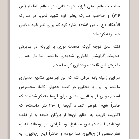
صاحب معالم یعنی فرزند شهید ثانی، در معالم العلماء (ص
214) و صاحب مدارک یعنی نوه شهید ثانی، در مدارک
الأحکام (ج 1، ص 256) اشاره کرد که برای نظر خود دلایلی
هم ارائه کرده‌اند.
نکته قابل توجه آن‌که محدث نوری با این‌که در پذیرش
حدیث، گرایشی اخباری شدیدی داشته، اما باز هم از
پذیرش این قاعده خودداری کرده است.
در این زمینه باید عرض کنم که ابن ابی‌عمیر مشایخ بسیاری
داشته و این با تحقیق در کتب حدیثی کاملاً محسوس
است. برخی از رجالیون عددی برای آن‌ها متذکر شده‌اند که
ظاهراً شیخ طوسی تعداد آن‌ها را 410 نفر دانسته، که
اکثریت قریب به اتفاق آن‌ها از بزرگان شیعه و از ثقات
بوده‌اند. البته در بین مشایخ او، افرادی نیز بوده‌اند که به
نظر بعضی از رجالیون ثقه نبوده و ظاهراً این رجالیون، به