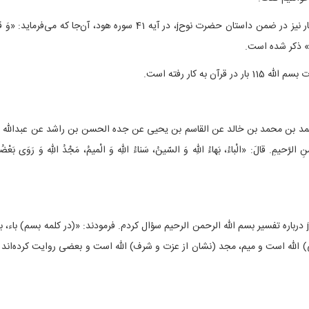
– البته بخش ابتدایی این عبارت، یعنی بسم الله، یک بار نیز در ضمن داستان حضرت نوحj، در آیه 41 سوره هود، آن‌جا که می‌فرماید:
رَحیمٌ» ذکر شده است.
عدة من أصحابنا عن أحمد بن محمد بن خالد عن القاسم بن یحیی عن جده الحسن بن راشد عن عبدالله 
سیرِ بِسْمِ اللهِ الرَّحْمنِ الرَّحیمِ. قالَ: «الْباءُ، بَهاءُ اللهِ وَ السّینُ، سَناءُ اللهِ وَ الْمیمُ، مَجْدُ اللهِ وَ رَوَی بَعْضُ
عبدالله بن سنان روایت کرد: «از ابوعبدالله (امام صادق)j درباره تفسیر بسم الله الرحمن الرحیم سؤال کردم. فرمودند: «(در کلمه بسم) باء، 
ی) الله است و میم، مجد (نشان از عزت و شرف) الله است و بعضی روایت کرده‌اند 