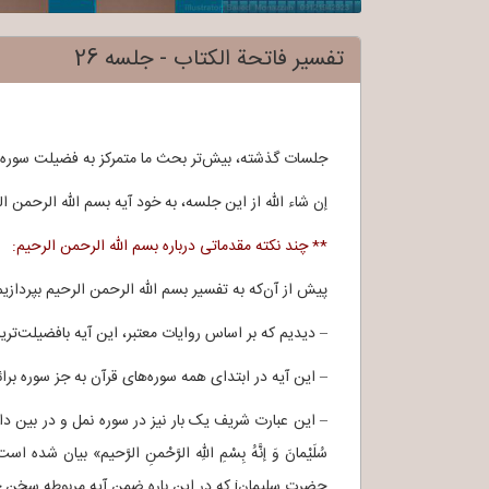
تفسیر فاتحة الکتاب - جلسه 26
جلسات گذشته، بیش‌تر بحث ما متمرکز به فضیلت سوره فا
إن شاء الله از این جلسه، به خود آیه بسم الله الرحمن
** چند نکته مقدماتی درباره بسم الله الرحمن الرحیم:
پیش از آن‌که به تفسیر بسم الله الرحمن الرحیم بپردازیم
– دیدیم که بر اساس روایات معتبر، این آیه بافضیلت‌تری
– این آیه در ابتدای همه سوره‌های قرآن به جز سوره بر
سُلَیْمانَ وَ إنَّهُ بِسْمِ اللهِ الرَّحْمنِ الرَّحیم‌» بی
حضرت سلیمانj که در این باره ضمن آیه مربوطه سخن خواهیم گفت.