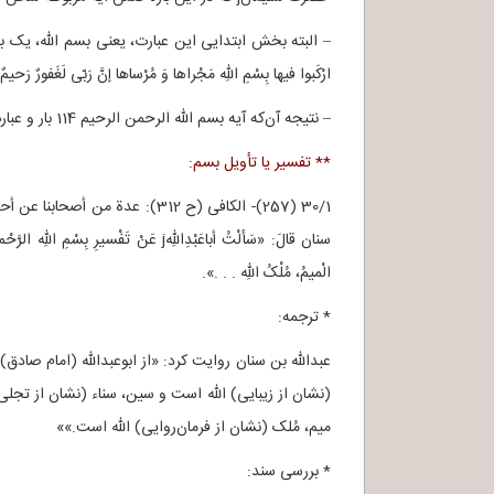
ارْکَبوا فیها بِسْمِ اللهِ مَجْراها وَ مُرْساها إنَّ رَبّی لَغَفورٌ 
– نتیجه آن‌که آیه بسم الله الرحمن الرحیم 114 بار و عبارت بسم الله 115 بار در قرآن به کار رفته است.
** تفسیر یا تأویل بسم:
30/1 (257)- الکافی (ح 312): 
سنان قالَ: «سَألْتُ أباعَبْدِاللهِj عَنْ تَفْ
الْمیمُ، مُلْکُ اللهِ . . .».
* ترجمه:
(نشان از زیبایی) الله است و سین، سناء (نشان از تجل
میم، مُلک (نشان از فرمان‌روایی) الله است.»»
* بررسی سند: