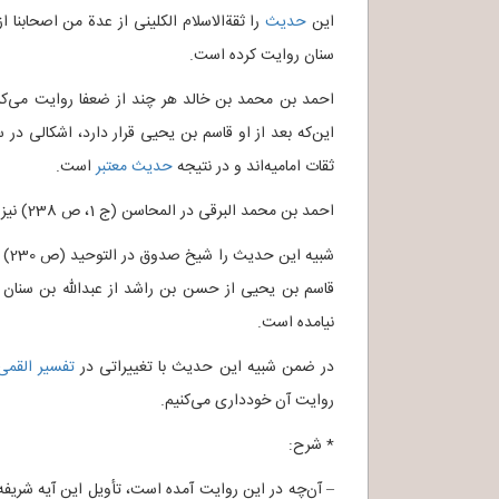
این
حدیث
را ثقةالاسلام الکلینی از عدة من اصحابنا
سنان روایت کرده است.
احمد بن محمد بن خالد هر چند از ضعفا روایت می‌کر
این‌که بعد از او قاسم بن یحیی قرار دارد، اشکالی در
ثقات امامیه‌اند و در نتیجه
حدیث معتبر
است.
احمد بن محمد البرقی در المحاسن (ج 1، ص 238) نیز این حدیث را روایت کرده است.
قاسم بن یحیی از حسن بن راشد از عبدالله بن سنان ر
نیامده است.
در ضمن شبیه این حدیث با تغییراتی در
تفسیر القمی
روایت آن خودداری می‌کنیم.
* شرح:
– آن‌چه در این روایت آمده است، تأویل این آیه شریفه