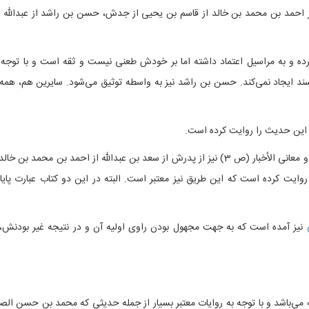
 از احمد بن محمد بن خالد از قاسم بن یحیی از جدش، حسن بن راشد از عبدالله 
ده و به مراسیل اعتماد داشته اما بر خودش طعنی نیست و ثقه است و با توجه 
 سند ایجاد نمی‌کند. حسن بن راشد نیز به واسطه توثیق می‌شود. سایرین هم، همه 
شبیه این حدیث را شیخ صدوق در التوحید (ص 230) و معانی الأخبار (ص 3) نیز از پدرش از سعد بن عبدالله از احمد بن محمد بن خا
وایت کرده است که این طریق نیز معتبر است. البته در این دو کتاب عبارت پایا
نیز آمده است که به جهت مجهول بودن راوی اولیه آن و در نتیجه غیر بودنش، 
 می‌باشد و با توجه به روایات معتبر بسیار از جمله حدیثی که محمد بن حسن الصف