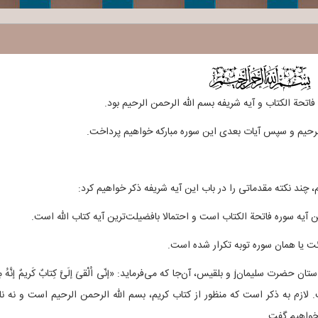
$
تحة الکتاب و آیه شریفه بسم الله الرحمن الرحیم بود.
 الرحیم و سپس آیات بعدی این سوره مبارکه خواهیم پرداخت.
، چند نکته مقدماتی را در باب این آیه شریفه ذکر خواهیم کرد:
ن آیه سوره فاتحة الکتاب است و احتمالا بافضیلت‌ترین آیه کتاب الله است.
ائت یا همان سوره توبه تکرار شده است.
– این عبارت شریف یک بار نیز در سوره نمل و در بین داستان حضرت سلیمانj و بلقیس، آن‌جا که می‌فرماید: «إنّی اُلْقیَ إلَیَّ کِتابٌ کَریمٌ إنَّه
ان شده است. لازم به ذکر است که منظور از کتاب کریم، بسم الله الرحمن الرحیم است و نه نا