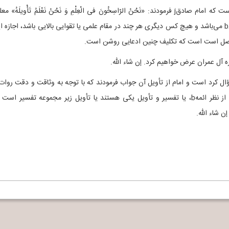
در کتاب بصائر الدرجات (ج 1، ص 204) روایت کرده است که امام صادقj فرمودند: «نَحْنُ‌ الرّاسِخُونَ‌ فی الْعِلْمِ‌ وَ نَحْنُ نَعْلَمُ تَأْویلَهُ»
می‌شود که تأویل سخن الله تعالی در انحصار معصومینb می‌باشد و هیچ کس دیگری هر چند در مقام علمی یا تقوایی بالایی باشد، اجازه
وحی متصل است است که تکلیف چنین ادعایی روشن است.
ؤال کرد است و امام از تأویل آن جواب فرمودند که با توجه به وثاقت و دقت روات
نیز حکمت امامj می‌توان نتیجه گرفت که بعید نیست از نظر ائمهb، یا تفسیر و تأویل یکی هستند یا تأویل زیر مجموعه تفسیر اس
 شاء الله.
Ya