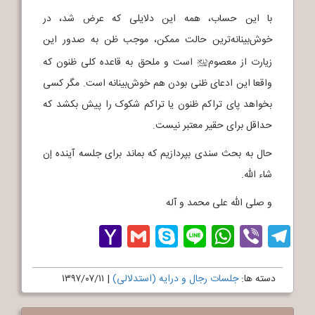
با این حساب، همه این دلایلی که عرض شد، در
خوش‌بینانه‌ترین حالت ممکن، موجب ظن به صدور این
زیارت از معصوم
است و ملحق به قاعده کلی ظنون که
j
واقعا این ادعای ظنی بودن هم خوش‌بینانه است. مگر کسی
بخواهد پای تراکم ظنون یا تراکم شکوک را پیش بکشد که
حداقل برای حقیر معتبر نیست.
حال به بحث سندی بپردازیم که بماند برای جلسه آینده إن
شاء الله.
و صلی الله علی محمد و آله
Yahoo
Gmail
Skype
WhatsApp
Line
Telegram
Viber
Mail
دسته ها:
جلسات رجال و درایه (استدلالی)
|
۱۳۹۷/۰۷/۱۱