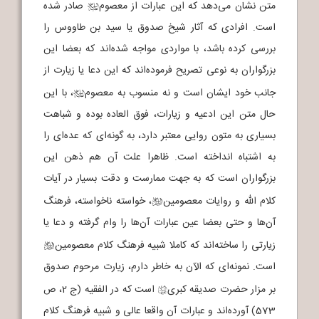
متن نشان می‌دهد که این عبارات از معصوم
صادر شده
j
است. افرادی که آثار شیخ صدوق یا سید بن طاووس را
بررسی کرده باشد، با مواردی مواجه شده‌اند که بعضا این
بزرگواران به نوعی تصریح فرموده‌اند که این دعا یا زیارت از
جانب خود ایشان است و نه منسوب به معصوم
، با این
j
حال متن این ادعیه و زیارات، فوق العاده بوده و شباهت
بسیاری به متون روایی معتبر دارد، به گونه‌ای که عده‌ای را
به اشتباه انداخته است. ظاهرا علت آن هم ذهن این
بزرگواران است که به جهت ممارست و دقت بسیار در آیات
کلام الله و روایات معصومین
، خواسته ناخواسته، فرهنگ
b
آن‌ها و حتی بعضا عین عبارات آن‌ها را وام گرفته و دعا یا
زیارتی را ساخته‌اند که کاملا شبیه فرهنگ کلام معصومین
b
است. نمونه‌ای که الآن به خاطر دارم، زیارت مرحوم صدوق
بر مزار حضرت صدیقه کبری
است که در الفقیه (ج 2، ص
h
573) آورده‌اند و عبارات آن واقعا عالی و شبیه فرهنگ کلام