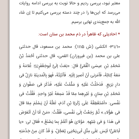
معتبر نبود، بررسی ردیم و حالا نوبت به بررسی ادامه روایات
می‌رسد که این‌ها را در چند دسته بررسی می‌کنیم تا إن شاء
الله به جمع‌بندی نهایی برسیم.
* احادیثی که ظاهراً در ذم محمد بن سنان است:
31/10- الکشی (ش 1115): محمد بن مسعود، قال حدثنی
علی بن محمد (بن فیروزان) القمی، قال حدثنی أحْمَدُ بْنُ
مُحَمَّدِ بْنِ عیسَی الْقُمّیُّ قالَ: «بَعَثَ إلَیَّ أبوجَعْفَرٍ
غُلامَهُ وَ
j
مَعَهُ کِتابُهُ، فَأمَرَنی أنْ أصیرَ إلَیْهِ. فَأتَیْتُهُ، فَهوَ بِالْمَدینَةِ نازِلٌ فی
دارِ بَزیعٍ. فَدَخَلْتُ عَلَیْهِ وَ سَلَّمْتُ عَلَیْهِ، فَذَکَرَ فی صَفْوانَ وَ
مُحَمَّدِ بْنِ سِنانٍ وَ غَیْرِهِما مِمّا قَدْ سَمِعَهُ غَیْرُ واحِدٍ. فَقُلْتُ فی
نَفْسی: «أسْتَعْطِفُهُ عَلَی زَکَریّا بْنِ آدَمَ، لَعَلَّهُ أنْ یَسْلَمَ مِمّا قالَ
فی هَؤُلاءِ.» ثُمَّ رَجَعْتُ إلَی نَفْسی، فَقُلْتُ: «مَنْ أنا أنْ أتَعَرَّضَ
فی هَذا وَ فی شِبْهِهِ. مَوْلایَ هُوَ أعْلَمُ بِما یَصْنَعُ.» فَقالَ لی: «یا
أباعَلیٍّ! لَیْسَ عَلَی مِثْلِ أبی‌یَحْیَی یُعَجَّلُ، وَ قَدْ کانَ مِنْ خِدْمَتِهِ