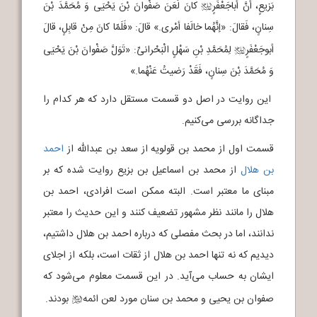
بَزیعٍ، أنَّ أباجَعْفَرٍ
کانَ لَعَنَ صَفْوانَ بْنَ یَحْیَی وَ مُحَمَّدَ بْنَ
j
سِنانٍ، فَقالَ: «إنَّهُما خالَفا أمْری.» قالَ: «فَلَمّا کانَ مِنْ قابِلٍ، قالَ
أبوجَعْفَرٍ
لِمُحَمَّدِ بْنِ سَهْلٍ الْبَحْرانیِّ: «تَوَلَّ صَفْوانَ بْنَ یَحْیَی
j
وَ مُحَمَّدَ بْنَ سِنانٍ، فَقَدْ رَضیتُ عَنْهُما.»
این روایت در اصل دو قسمت مستقل دارد که هر کدام را
جداگانه بررسی می‌کنیم.
قسمت اول از محمد بن قولویه از سعد بن عبدالله از
احمد
بن هلال
از محمد بن اسماعیل بن بزیع روایت شده که بر
مبنای ما معتبر است. البته ممکن است افرادی، احمد بن
هلال را مانند نظر مشهور تضعیف کنند و این حدیث را معتبر
ندانند، اما در بحث مفصلی که درباره احمد بن هلال داشتیم،
دیدیم که نه تنها احمد بن هلال از ثقات است، بلکه از اجلای
ایشان به حساب می‌آید. در این قسمت معلوم می‌شود که
صفوان بن یحیی و محمد بن سنان مورد لعن ائمه
بودند.
b