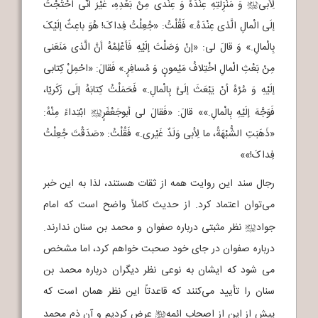
لِأبی
وَ مَنْزِلَتِهِ عِنْدَهُ وَ عِنْدی مِنْ بَعْدِهِ، غَیْرَ أنّی احْتَجْتُ
j
إلَی الْمالِ الَّذی عِنْدَهُ.» فَقُلْتُ: «جُعِلْتُ فِداکَ! هُوَ باعِثٌ إلَیْکَ
بِالْمالِ.» وَ قالَ لی: «إنْ وَصَلْتَ إلَیْهِ فَأعْلِمْهُ أنَّ الَّذی مَنَعَنی
مِنْ بَعْثِ الْمالِ اخْتِلافُ مَیْمونٍ وَ مُسافِرٍ.» فَقالَ: «احْمِلْ کِتابی
إلَیْهِ وَ مُرْهُ أنْ یَبْعَثَ إلَیَّ بِالْمالِ.» فَحَمَلْتُ کِتابَهُ إلَی زَکَریّا،
فَوَجَّهَ إلَیْهِ بِالْمالِ.»» قالَ: «فَقالَ لی أبوجَعْفَرٍ
ابْتِداءً مِنْهُ:
j
«ذَهَبَتِ الشُّبْهَةُ، ما لِأبی وَلَدٌ غَیْری.» فَقُلْتُ: «صَدَقْتَ جُعِلْتُ
فِداکَ!»»
رجال سند این روایت همه از ثقات هستند، لذا به این خبر
می‌توان اعتماد کرد. از حدیث کاملاً واضح است که امام
جواد
نظر مثبتی درباره صفوان و محمد بن سنان ندارند.
j
درباره صفوان در جای خود صحبت خواهم کرد، اما مشخص
می شود که ایشان به نوعی نظر دیگران درباره محمد بن
سنان را تأیید می‌کنند که قاعدتاً این نظر همان است که
پیش از این از اصحاب ائمه
عرض کردیم و آن ذم محمد
b