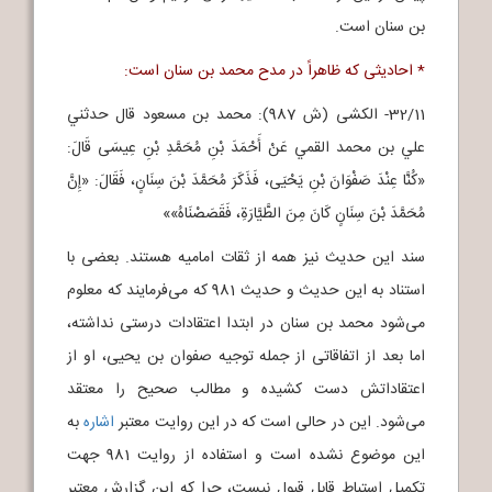
بن سنان است.
* احادیثی که ظاهراً در مدح محمد بن سنان است:
32/11- الکشی (ش 987): محمد بن مسعود قال حدثني
علي بن محمد القمي عَنْ أَحْمَدَ بْنِ مُحَمَّدِ بْنِ عِيسَى قَالَ:
«كُنَّا عِنْدَ صَفْوَانَ بْنِ يَحْيَى، فَذَكَرَ مُحَمَّدَ بْنَ سِنَانٍ، فَقَالَ: «إِنَّ
مُحَمَّدَ بْنَ سِنَانٍ كَانَ مِنَ الطَّيَّارَةِ، فَقَصَصْنَاهُ»»
سند این حدیث نیز همه از ثقات امامیه هستند. بعضی با
استناد به این حدیث و حدیث 981 که می‌فرمایند که معلوم
می‌شود محمد بن سنان در ابتدا اعتقادات درستی نداشته،
اما بعد از اتفاقاتی از جمله توجیه صفوان بن یحیی، او از
اعتقاداتش دست کشیده و مطالب صحیح را معتقد
می‌شود. این در حالی است که در این روایت معتبر
اشاره
به
این موضوع نشده است و استفاده از روایت 981 جهت
تکمیل استباط قابل قبول نیست، چرا که این گزارش معتبر