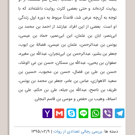
روایت کرده‌اند و حتی بعضی کثرت روایت داشته‌اند که با
توجه به آن‌چه عرض شد، قاعدتاً مربوط به دوره اول زندگی
او است. بعضی از این افراد عبارتند از احمد بن محمد بن
ابی‌نصر، ابان بن عثمان، ابن ابی‌عمیر، حماد بن عیسی،
یونس بن عبدالرحمن، عثمان بن عیسی، فضالة بن ایوب،
جعفر بن بشیر، عبدالرحمن بن ابی‌نجران، عبدالله بن مغیره،
صفوان بن یحیی، عبدالله بن مسکان، حسن بن عی الوشاء،
حسن بن علی بن فضال، حسن بن محبوب، حسین بن
سعید الاهوازی، عباس بن عامر، جعفر بن محمد بن یونس،
ظریف بن ناصح، عبدالله بن جبله، علی بن حکم، علی بن
اسباط، وهیب بن حفص و موسی بن قاسم البجلی.
Yahoo
Gmail
Skype
WhatsApp
Line
Telegram
Viber
Mail
دسته ها:
بررسی رجالی تعدادی از روات
|
۱۳۹۵/۰۲/۹