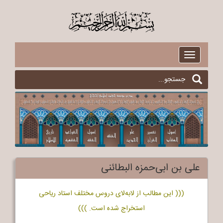
$
Toggle
navigation
علی بن ابی‌حمزه البطائنی
((( این مطالب از لابه‌لای دروس مختلف استاد ریاحی
استخراج شده است. )))