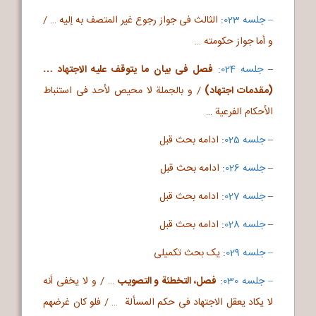
– جلسه 023
:
الثالث فی جواز رجوع غیر المتصف به إلیه … /
و أما جواز حکومته …
–
جلسه 024
:
فصل فی بیان ما یتوقف علیه الاجتهاد …
(مقدمات اجتهاد)
/ و بالجملة لا محیص لأحد فی استنباط
الأحکام الفرعیة …
–
جلسه 025
:
ادامه بحث قبل
–
جلسه 026
:
ادامه بحث قبل
–
جلسه 027
:
ادامه بحث قبل
–
جلسه 028
:
ادامه بحث قبل
– جلسه 029
:
یک بحث تکمیلی
– جلسه 030
:
فصل، التخطئة و التصویب
… / و لا یخفی أنه
لا یکاد یعقل الاجتهاد فی حکم المسألة … / فلو کان غرضهم