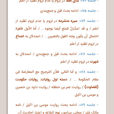
– جلسه 074
:
بنای عقلا
در لزوم یا عدم لزوم تقلید از اعلم
– جلسه 075
:
ادامه بحث قبل و جمع‌بندی
– جلسه 076
:
سیره متشرعه
در لزوم یا عدم لزوم تقلید از
اعلم / و قد استُدِلَّ للمنع أیضا بوجوه … / أما الأول فلقوة
احتمال أن یکون وجه القول بالتعیین … / استدلال به
اجماع
در لزوم تقلید از اعلم
– جلسه 077
:
ادامه بحث قبل و جمع‌بندی / استدلال به
شهرت
در لزوم تقلید از اعلم
– جلسه 078
:
و أما الثانی فلأن الترجیح مع المعارضة فی
مقام الحکومة … /
دسته اول روایات: روایات حکومت
(قضاوت)
/ روایت عمر بن حنظله / روایت داود بن حصین
و موسی بن اکیل
– جلسه 079
:
ادامه بحث روایت موسی بن اکیل / نامه
مالک شتر / سخنی پیرامون نهج البلاغه و اعتبار احادیث آن