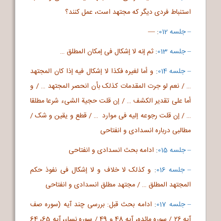
استنباط فردی دیگر که مجتهد است، عمل کنند؟
– جلسه 012
:
—
– جلسه 013
:
ثم إنه لا إشکال فی إمکان المطلق …
– جلسه 014
:
و أما لغیره فکذا لا إشکال فیه إذا کان المجتهد
… / نعم لو جرت المقدمات کذلک بأن انحصر المجتهد … / و
أما علی تقدیر الکشف … / إن قلت حجیة الشی‌ء شرعا مطلقا
… / إن قلت رجوعه إلیه فی موارد … / قطع و یقین و شک /
مطالبی درباره انسدادی و انفتاحی
– جلسه 015
:
ادامه بحث انسدادی و انفتاحی
– جلسه 016
:
و کذلک لا خلاف و لا إشکال فی نفوذ حکم
المجتهد المطلق … / مجتهد مطلق انسدادی و انفتاحی
– جلسه 017
:
ادامه بحث قبل: بررسی چند آیه (سوره صف
آیه ۲۶ / سوره مائده، آیه 48 و 49 / سوره نساء، آیه 65، 64