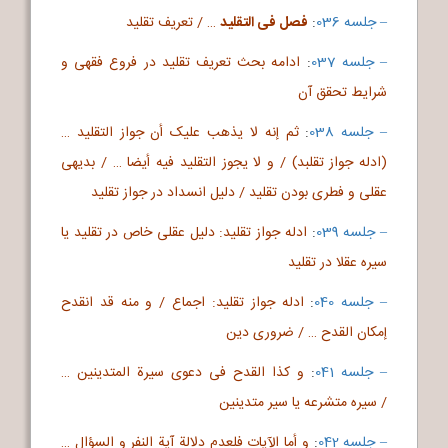
– جلسه 036
:
فصل فی التقلید‌
… / تعریف تقلید
– جلسه 037
:
ادامه بحث تعریف تقلید در فروع فقهی و
شرایط تحقق آن
– جلسه 038
:
ثم إنه لا یذهب علیک أن جواز التقلید …
(ادله جواز تقلبد) / و لا یجوز التقلید فیه أیضا … / بدیهی
عقلی و فطری بودن تقلید / دلیل انسداد در جواز تقلید
– جلسه 039
:
ادله جواز تقلید: دلیل عقلی خاص در تقلید یا
سیره عقلا در تقلید
– جلسه 040
:
ادله جواز تقلید: اجماع / و منه قد انقدح
إمکان القدح … / ضروری دین
– جلسه 041
:
و کذا القدح فی دعوی سیرة المتدینین …
/ سیره متشرعه یا سیر متدینین
– جلسه 042
:
و أما الآیات فلعدم دلالة آیة النفر و السؤال …