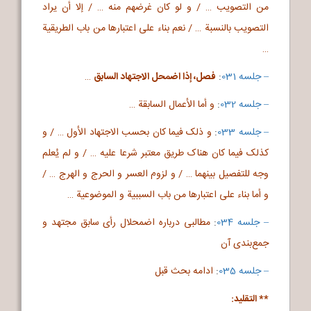
من التصویب … / و لو کان غرضهم منه … / إلا أن یراد
التصویب بالنسبة … / نعم بناء علی اعتبارها من باب الطریقیة
…
– جلسه 031
:
فصل، إذا اضمحل الاجتهاد السابق
…
– جلسه 032
:
و أما الأعمال السابقة …
– جلسه 033
:
و ذلک فیما کان بحسب الاجتهاد الأول … / و
کذلک فیما کان هناک طریق معتبر شرعا علیه … / و لم یُعلم
وجه للتفصیل بینهما … / و لزوم العسر و الحرج و الهرج … /
و أما بناء علی اعتبارها من باب السببیة و الموضوعیة …
– جلسه 034
:
مطالبی درباره اضمحلال رأی سابق مجتهد و
جمع‌بندی آن
– جلسه 035
:
ادامه بحث قبل
** التقلید: