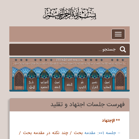
$
Toggle
navigation
فهرست جلسات اجتهاد و تقلید
** الإجتهاد
– جلسه 001
:
مقدمه
بحث / چند نکته در مقدمه بحث /