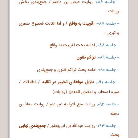
– جلسه 086
:
روایت عیص بن عاصم / جمع‌بندی بخش
روایات
– جلسه 087
:
اقربیت به واقع /
و أما الثالث فممنوع صغری
و کبری …
– جلسه 088
:
ادامه بحث اقربیت به واقع
– جلسه 089
:
تراکم ظنون
– جلسه 090
:
ادامه بحث تراکم ظنون و جمع‌بندی
– جلسه 091
:
دلایل موافقان تخییر در تقلید
/ اطلاقات /
سیره اصحاب و امضای ائمه
(روایات)
b
– جلسه 092
:
روایت منع فتوا به غیر علم /
روایت معاذ بن
مسلم
– جلسه 093
:
روایت عبدالله بن ابی‌یعفور /
جمع‌بندی نهایی
بحث