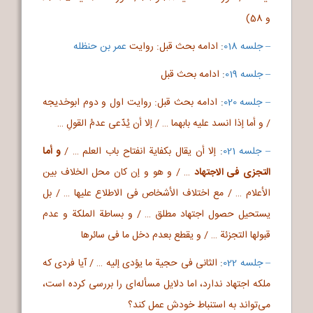
و 58)
– جلسه 018
:
ادامه بحث قبل: روایت
عمر بن حنظله
– جلسه 019
:
ادامه بحث قبل
– جلسه 020
:
ادامه بحث قبل: روایت اول و دوم ابوخدیجه
/ و أما إذا انسد علیه بابهما … / إلا أن یُدّعی عدمُ القولِ …
– جلسه 021
:
إلا أن یقال بکفایة انفتاح باب العلم … /
و أما
التجزی فی الاجتهاد
… / و هو و إن کان محل الخلاف بین
الأعلام … / مع اختلاف الأشخاص فی الاطلاع علیها … / بل
یستحیل حصول اجتهاد مطلق … / و بساطة الملکة و عدم
قبولها التجزئة … / و یقطع بعدم دخل ما فی سائرها
– جلسه 022
:
الثانی فی حجیة ما یؤدی إلیه … / آیا فردی که
ملکه اجتهاد ندارد، اما دلایل مسأله‌ای را بررسی کرده است،
می‌تواند به استنباط خودش عمل کند؟