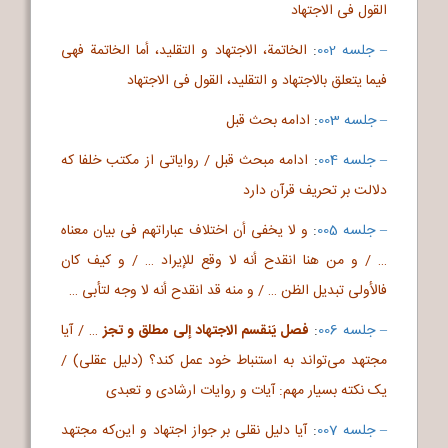
القول فی الاجتهاد
– جلسه 002
:
الخاتمة، الاجتهاد و التقلید، أما الخاتمة فهی
فیما یتعلق بالاجتهاد و التقلید‌، القول فی الاجتهاد
– جلسه 003
:
ادامه بحث قبل
– جلسه 004
:
ادامه مبحث قبل / روایاتی از مکتب خلفا که
دلالت بر تحریف قرآن دارد
– جلسه 005
:
و لا یخفی أن اختلاف عباراتهم فی بیان معناه
… / و من هنا انقدح أنه لا وقع للإیراد … / و کیف کان
فالأولی تبدیل الظن … / و منه قد انقدح أنه لا وجه لتأبی …
– جلسه 006
:
فصل یَنقسم الاجتهاد إلی مطلق و تجز
… / آیا
مجتهد می‌تواند به استنباط خود عمل کند؟ (دلیل عقلی) /
یک نکته بسیار مهم: آیات و روایات ارشادی و تعبدی
– جلسه 007
:
آیا دلیل نقلی بر جواز اجتهاد و این‌که مجتهد